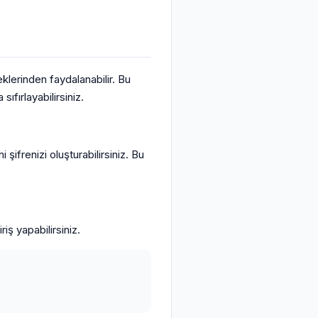
eklerinden faydalanabilir. Bu
ıfırlayabilirsiniz.
 şifrenizi oluşturabilirsiniz. Bu
iş yapabilirsiniz.