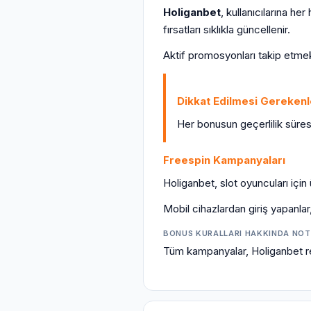
Holiganbet
, kullanıcılarına he
fırsatları sıklıkla güncellenir.
Aktif promosyonları takip etme
Dikkat Edilmesi Gerekenl
Her bonusun geçerlilik süresi
Freespin Kampanyaları
Holiganbet, slot oyuncuları için 
Mobil cihazlardan giriş yapanlar,
BONUS KURALLARI HAKKINDA NOT
Tüm kampanyalar, Holiganbet res