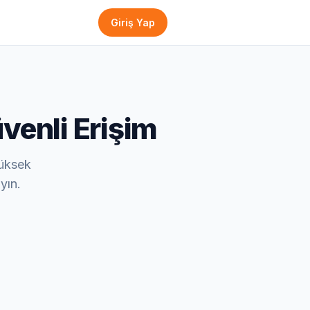
Giriş Yap
venli Erişim
yüksek
yın.