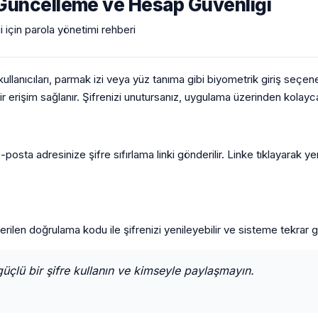
 Güncelleme ve Hesap Güvenliği
 için parola yönetimi rehberi
ullanıcıları, parmak izi veya yüz tanıma gibi biyometrik giriş seçen
 erişim sağlanır. Şifrenizi unutursanız, uygulama üzerinden kolayca s
-posta adresinize şifre sıfırlama linki gönderilir. Linke tıklayarak yeni
ilen doğrulama kodu ile şifrenizi yenileyebilir ve sisteme tekrar gir
üçlü bir şifre kullanın ve kimseyle paylaşmayın.